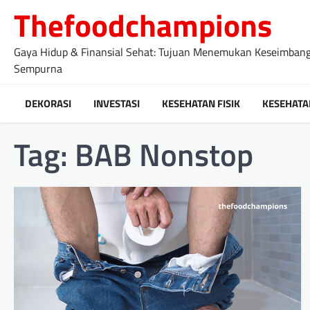
Skip
Thefoodchampions
to
content
Gaya Hidup & Finansial Sehat: Tujuan Menemukan Keseimban
Sempurna
DEKORASI
INVESTASI
KESEHATAN FISIK
KESEHATA
Tag:
BAB Nonstop