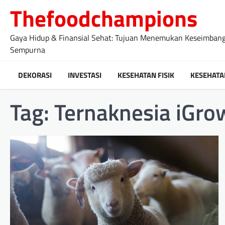
Skip
Thefoodchampions
to
content
Gaya Hidup & Finansial Sehat: Tujuan Menemukan Keseimban
Sempurna
DEKORASI
INVESTASI
KESEHATAN FISIK
KESEHATA
Tag:
Ternaknesia iGro