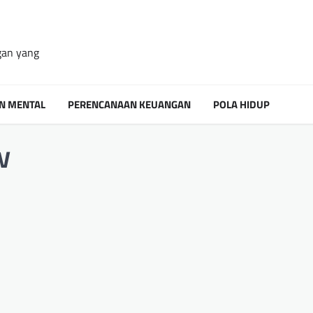
gan yang
N MENTAL
PERENCANAAN KEUANGAN
POLA HIDUP
w